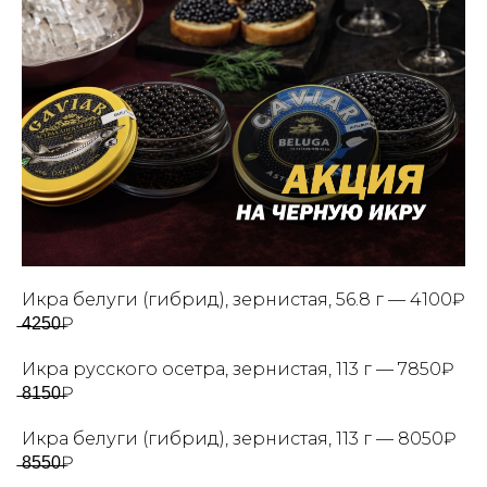
Икра белуги (гибрид), зернистая, 56.8 г — 4100₽
̶4̶2̶5̶0̶₽
Икра русского осетра, зернистая, 113 г — 7850₽
̶8̶1̶5̶0̶₽
Икра белуги (гибрид), зернистая, 113 г — 8050₽
̶8̶5̶5̶0̶₽