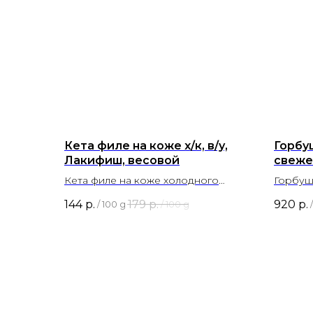
Кета филе на коже х/к, в/у,
Горбу
Лакифиш, весовой
свеже
Кета филе на коже холодного
Горбуш
копчения, весовой товар
свежем
144
р.
179
р.
920
р.
/
100 g
/
100 g
/