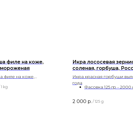
ша филе на коже,
Икра лососевая зерни
мороженая
соленая, горбуша, Рос
а филе на коже,
Икра красная горбуши выл
ороженая
года
Фасовка 125 гр - 2000
1 kg
2 000
р.
/
125 g