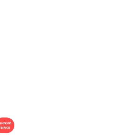
вежий
Вылов