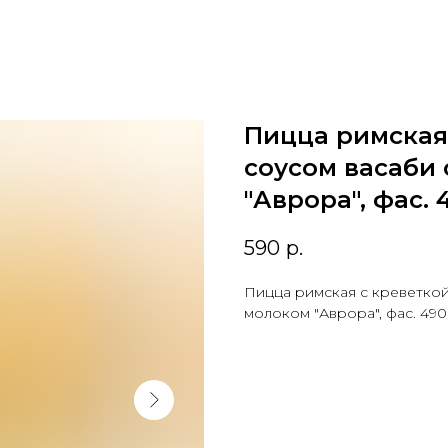
Пицца римская 
соусом васаби
"Аврора", фас. 
590
р.
Пицца римская с креветкой
молоком "Аврора", фас. 490