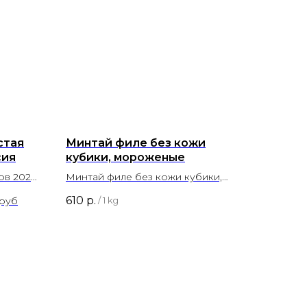
стая
Минтай филе без кожи
сия
кубики, мороженые
ов 2026
Минтай филе без кожи кубики,
мороженые
610
р.
 руб
/
1 kg