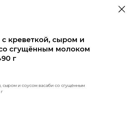
с креветкой, сыром и
 со сгущённым молоком
490 г
, сыром и соусом васаби со сгущённым
 г